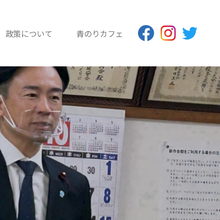
政策について
青のりカフェ
青のり応援団
広 報 物
インターンシップ