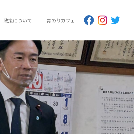
政策について
青のりカフェ
青のり応援団
広 報 物
インターンシップ